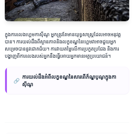
ក្នុងការលេងហ្គេមកាស៊ីណូ អ្នកត្រូវតែមានយុទ្ធសាស្ត្រដែលអាចអនុវត្ត
បាន។ ការយល់ដឹងពីស្ថានភាពនិងលក្ខខណ្ឌនៃហ្គេមវាអាចជួយអ្នក
សម្រេចបាននូវជោគជ័យ។ ការវាយតម្លៃលើការប្រកួតប្រជែង និងការ
បង្ហាញពីការលេងរបស់អ្នកនឹងធ្វើអោយអ្នកមានអត្ថប្រយោជន៍។
ការយល់ដឹងអំពីលក្ខខណ្ឌនៃសារពើភ័ណ្ឌបូណូក្នុងកា
🔗
ស៊ីណូ