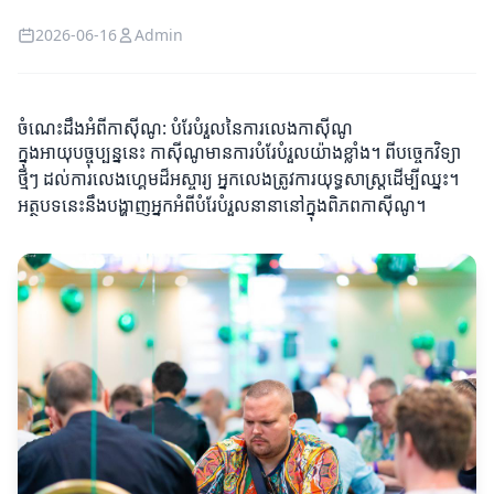
2026-06-16
Admin
ចំណេះដឹងអំពីកាស៊ីណូ: បំរែបំរួលនៃការលេងកាស៊ីណូ
ក្នុងអាយុបច្ចុប្បន្ននេះ កាស៊ីណូមានការបំរែបំរួលយ៉ាងខ្លាំង។ ពីបច្ចេកវិទ្យា
ថ្មីៗ ដល់ការលេងហ្គេមដ៏អស្ចារ្យ អ្នកលេងត្រូវការយុទ្ធសាស្ត្រដើម្បីឈ្នះ។
អត្ថបទនេះនឹងបង្ហាញអ្នកអំពីបំរែបំរួលនានានៅក្នុងពិភពកាស៊ីណូ។