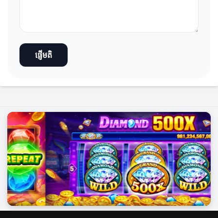
ផ្ញើមតិ