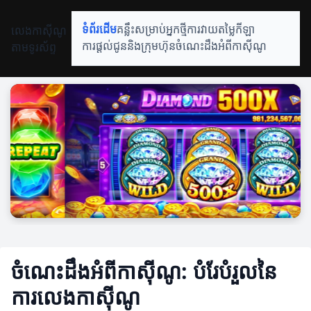
លេងកាស៊ីណូ
ទំព័រដើម
គន្លឹះសម្រាប់អ្នកថ្មី
ការវាយតម្លៃកីឡា
តាមទូរស័ព្ទ
ការផ្តល់ជូននិងក្រុមហ៊ុន
ចំណេះដឹងអំពីកាស៊ីណូ
ចំណេះដឹងអំពីកាស៊ីណូ: បំរែបំរួលនៃ
ការលេងកាស៊ីណូ