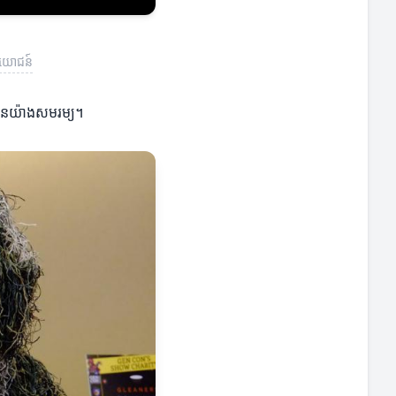
រយោជន៍
បានយ៉ាងសមរម្យ។