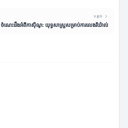
បន្ទាប់
ចំណេះដឹងអំពីកាស៊ីណូ: យុទ្ធសាស្ត្រសម្រាប់ការលេងរីយ៉ាល់