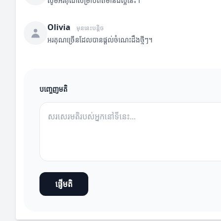
សូមអរគុណសម្រាប់ព័ត៌មានដ៏ល្អនេះ។
Olivia
មុននេះបន្តិច
អរគុណច្រើនដែលបានផ្តល់ចំណេះដឹងថ្មីៗ។
បញ្ចេញមតិ
ផ្ញើមតិ