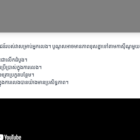
្រយោជន៍របស់វាសម្រាប់អ្នកលេង។ បូណូសអាចមានភាពខុសគ្នាទៅតាមកាស៊ីណូមួ
ោះជាលើកដំបូង។
្រើប្រាស់ក្នុងការលេង។
្រាប្រកួតបន្ថែម។
ុងការលេងបានយ៉ាងមានប្រសិទ្ធភាព។