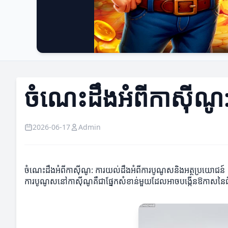
ចំណេះដឹងអំពីកាស៊ីណូ
2026-06-17
Admin
ចំណេះដឹងអំពីកាស៊ីណូ: ការយល់ដឹងអំពីការបូណូសនិងអត្ថប្រយោជន៍
ការបូណូសនៅកាស៊ីណូគឺជាផ្នែកសំខាន់មួយដែលអាចបង្កើនឱកាសនៃជ័យជំ