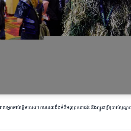
នពេលអ្នកចាប់ផ្តើមលេង។ ការយល់ដឹងអំពីអត្ថប្រយោជន៍ និងក្បួនប្រើប្រាស់បូណូ