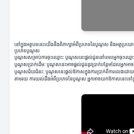
នៅក្នុងអត្ថបទនេះយើងនឹងពិភាក្សាអំពីប្រភេទនៃបូណូស និងអត្ថប
ប្រភេទបូណូស
បូណូសសម្រាប់ការចុះឈ្មោះ: បូណូសនេះផ្តល់ជូននៅពេលអ្នកចុះឈ្ម
បូណូសប្រាក់ដើម: បូណូសនេះអាចផ្តល់ជូននូវប្រាក់បន្ថែមដែលអ្នកអាចប
បូណូសជ័យជំនះ: បូណូសនេះផ្ដល់ឱកាសក្នុងការប្រាក់ពីការលេងដោយអត
តាមរយៈការយល់ដឹងអំពីប្រភេទនៃបូណូស អ្នកអាចយកឱកាសនេះទៅក្ន