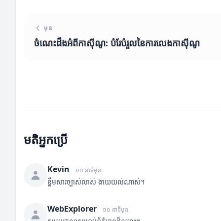
មុន
ចំណេះដឹងអំពីកាស៊ីណូ: បំរែបំរួលនៃការលេងកាស៊ីណូ
មតិអ្នកប្រើ
Kevin
១០ នាទីមុន
ខ្លឹមសារច្បាស់លាស់ ងាយយល់ណាស់។
WebExplorer
១០ នាទីមុន