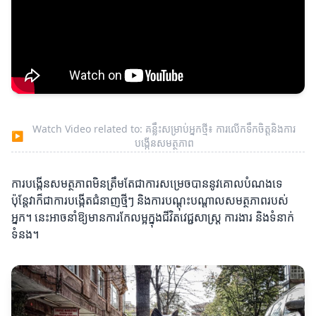
Watch Video related to: គន្លឹះសម្រាប់អ្នកថ្មី៖ ការលើកទឹកចិត្តនិងការ
▶
បង្កើនសមត្ថភាព
ការបង្កើនសមត្ថភាពមិនត្រឹមតែជាការសម្រេចបាននូវគោលបំណងទេ
ប៉ុន្តែវាក៏ជាការបង្កើតជំនាញថ្មីៗ និងការបណ្តុះបណ្តាលសមត្ថភាពរបស់
អ្នក។ នេះអាចនាំឱ្យមានការកែលម្អក្នុងជីវិតវេជ្ជសាស្ត្រ ការងារ និងទំនាក់
ទំនង។