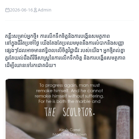
2026-06-16
Admin
គន្លឹះសម្រាប់អ្នកថ្មី៖ ការលើកទឹកចិត្តនិងការបង្កើនសមត្ថភាព
នៅក្នុងជីវិតប្រចាំថ្ងៃ យើងតែងតែប្រឈមមុខនឹងការលំបាកនិងសញ្ញា
ផ្សេងៗដែលអាចមានឥទ្ធិពលលើចិត្តវិជ្ជាជីវៈរបស់យើង។ អ្នកថ្មីរាល់គ្នា
គួរតែយល់ដឹងពីវិធីសាស្រ្តនៃការលើកទឹកចិត្ត និងការបង្កើនសមត្ថភាព
ដើម្បីឈានទៅរកជោគជ័យ។