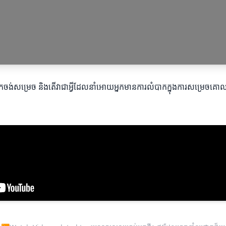
ែលអ្នកចង់សម្រេច និងតើវា​ជាអ្វីដែលនាំអោយអ្នកមានការលំបាកក្នុងការសម្រ