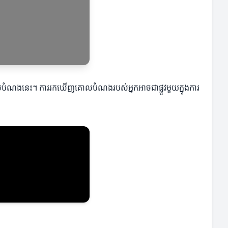
េចគោលបំណងនេះ។ ការរកឃើញគោលបំណងរបស់អ្នកអាចជាផ្លូវមួយក្នុងការ