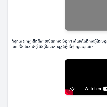
ដំបូងគេ អ្នកត្រូវដឹងពីគោលបំណងរបស់អ្នក។ ចាំបាច់តែដឹងថាអ្វីដ
យល់ដឹងថាគេចង់អ្វី និងអ្វីដែលគាត់ត្រូវធ្វើដើម្បីទទួលបានវា។