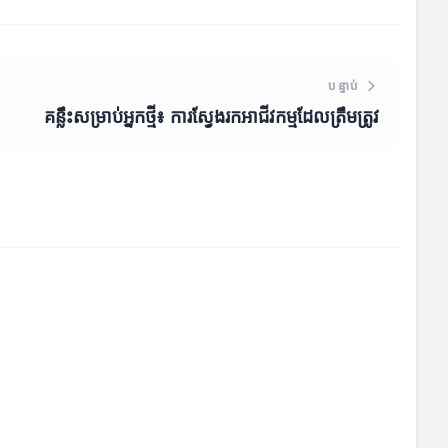
បន្ទាប់
គន្លឹះសម្រាប់អ្នកថ្មី៖ ការស្វែងរកអាជីវកម្មដែលត្រឹមត្រូវ