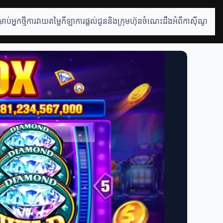
រាប់អ្នកថ្មី
ការវាយតម្លៃកីឡា
ការផ្តល់ជូននិងក្រុមហ៊ុន
ចំណេះដឹងអំពីកាស៊ីណូ