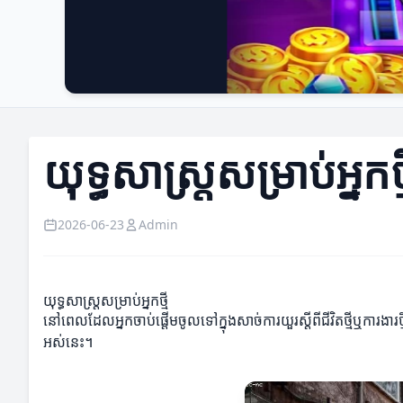
យុទ្ធសាស្ត្រសម្រាប់អ្ន
2026-06-23
Admin
យុទ្ធសាស្ត្រសម្រាប់អ្នកថ្មី
នៅពេលដែលអ្នកចាប់ផ្តើមចូលទៅក្នុងសាច់ការយួរស្តីពីជីវិតថ្មីឬការងារថ្
អស់នេះ។