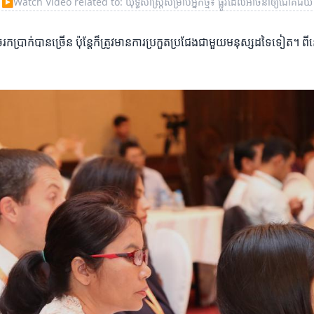
▶
Watch Video related to: យុទ្ធសាស្ត្រសម្រាប់អ្នកថ្មី៖ ផ្លូវដែលអាចនាំឲ្យជោគជ័យ
រាក់បានច្រើន ប៉ុន្តែក៏ត្រូវមានការប្រកួតប្រជែងជាមួយមនុស្សដទៃទៀត។ ពី