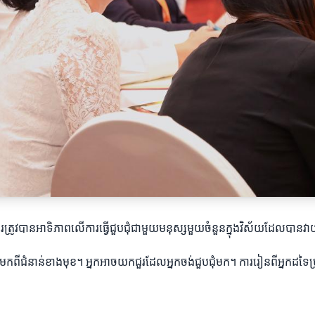
គួរត្រូវបានអាទិភាពលើការធ្វើជួបជុំជាមួយមនុស្សមួយចំនួនក្នុងវិស័យដែលបានវាយ
កដែលមកពីជំនាន់ខាងមុខ។ អ្នកអាចយកជួរដែលអ្នកចង់ជួបជុំមក។ ការរៀនពីអ្នក