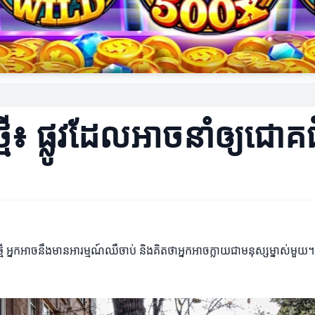
កថ្មី៖ ផ្លូវដែលអាចនាំឲ្យជោ
មី អ្នកអាចនឹងមានអារម្មណ៍ឈឺចាប់ និងគិតថាអ្នកអាចក្លាយជាមនុស្សម្នាស់មួយ។ ប៉ុ