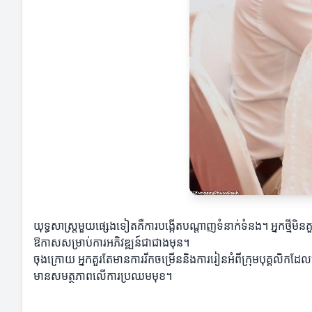
យុទ្ធសាស្ត្រមួយផ្សេងទៀតគឺការបង្កើតបណ្ដាញទំនាក់ទំនង។ អ្នកថ្មីមិន
ឱកាសសម្រាប់ការអភិវឌ្ឍន៍ជាជាងមុន។
ចុងក្រោយ អ្នកគួរតែមានការរីកចម្រើននិងការរៀនអំពីក្រុមបុគ្គលិ
មានសមត្ថភាពលើការប្រឈមមុខ។