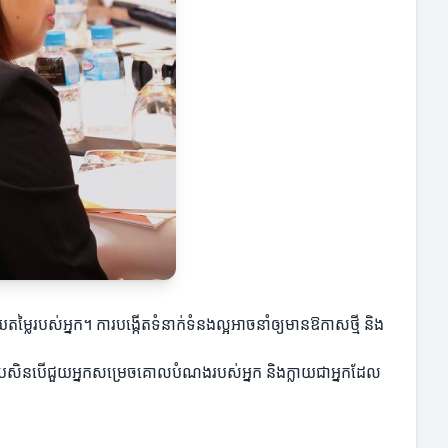
តម្លៃរបស់អ្នក។ ការបង្កើតទំនាក់ទំនងល្អអាចនាំឲ្យមានឱកាសថ្មី និង
ដទៃប្រសិនបើជួយអ្នកសម្រេចគោលបំណងរបស់អ្នក និងក្លាយជាអ្នកដែល