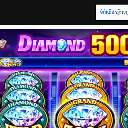
ទំព័រដើម
គន្លឹះសម្