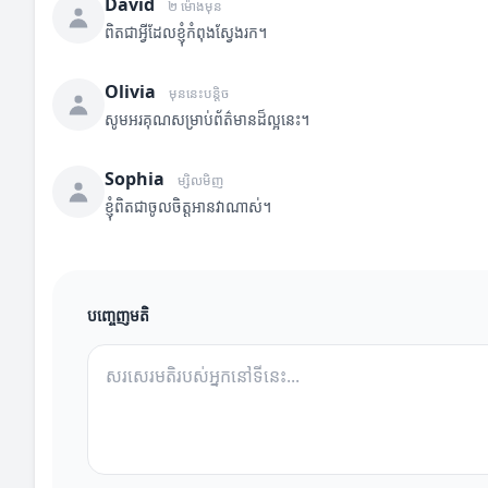
David
២ ម៉ោងមុន
ពិតជាអ្វីដែលខ្ញុំកំពុងស្វែងរក។
Olivia
មុននេះបន្តិច
សូមអរគុណសម្រាប់ព័ត៌មានដ៏ល្អនេះ។
Sophia
ម្សិលមិញ
ខ្ញុំពិតជាចូលចិត្តអានវាណាស់។
បញ្ចេញមតិ