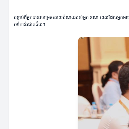
បន្ទាប់ពីអ្នកបានសម្រេចគោលបំណងរបស់អ្នក ខណៈពេលដែលអ្នកអាចរកប្
ទៅកាន់ជោគជ័យ។