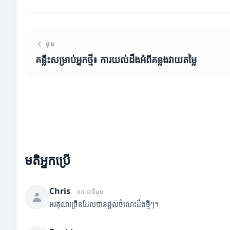
មុន
គន្លឹះសម្រាប់អ្នកថ្មី៖ ការយល់ដឹងអំពីគន្លងវាយតម្លៃ
មតិអ្នកប្រើ
Chris
១០ នាទីមុន
អរគុណច្រើនដែលបានផ្តល់ចំណេះដឹងថ្មីៗ។