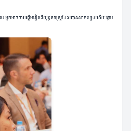
នេះ អ្នកអាចចាប់ផ្តើមរៀនពីយុទ្ធសាស្ត្រដែលបានសាកល្បងហើយឆ្ពោះ