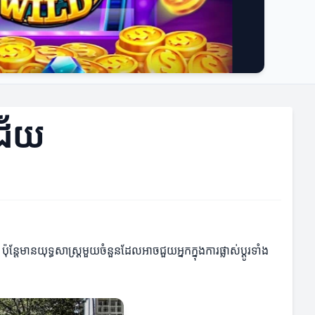
គជ័យ
ន្តែមានយុទ្ធសាស្ត្រមួយចំនួនដែលអាចជួយអ្នកក្នុងការផ្លាស់ប្តូរទាំង