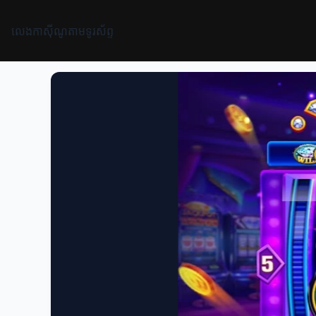
លេងកាស៊ីណូតាមទូរស័ព្ទ