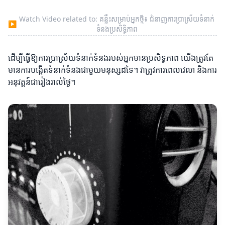
Watch Video related to: គន្លឹះសម្រាប់អ្នកថ្មី៖ ជំនាញការប្រាស្រ័យទំនាក់
▶
ទំនងប្រសិទ្ធិភាព
ដើម្បីធ្វើឱ្យការប្រាស្រ័យទំនាក់ទំនងរបស់អ្នកមានប្រសិទ្ធភាព យើងត្រូវតែ
មានការបង្កើតទំនាក់ទំនងជាមួយមនុស្សដទៃ។ វាត្រូវការពេលវេលា និងការ
អនុវត្តន៍ជារៀងរាល់ថ្ងៃ។