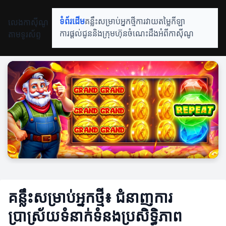
លេងកាស៊ីណូ
ទំព័រដើម
គន្លឹះសម្រាប់អ្នកថ្មី
ការវាយតម្លៃកីឡា
តាមទូរស័ព្ទ
ការផ្តល់ជូននិងក្រុមហ៊ុន
ចំណេះដឹងអំពីកាស៊ីណូ
គន្លឹះសម្រាប់អ្នកថ្មី៖ ជំនាញការ
ប្រាស្រ័យទំនាក់ទំនងប្រសិទ្ធិភាព