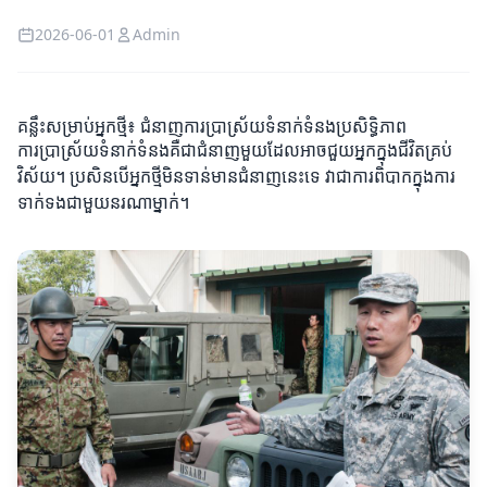
2026-06-01
Admin
គន្លឹះសម្រាប់អ្នកថ្មី៖ ជំនាញការប្រាស្រ័យទំនាក់ទំនងប្រសិទ្ធិភាព
ការប្រាស្រ័យទំនាក់ទំនងគឺជាជំនាញមួយដែលអាចជួយអ្នកក្នុងជីវិតគ្រប់
វិស័យ។ ប្រសិនបើអ្នកថ្មីមិនទាន់មានជំនាញនេះទេ វាជាការពិបាកក្នុងការ
ទាក់ទងជាមួយនរណាម្នាក់។