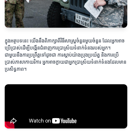
ក្នុងអត្ថបទនេះ យើងនឹងពិភាក្សាពីវិធីសាស្ត្រចំនួនមួយចំនួន ដែលអ្នកអាច
ប្រើប្រាស់ដើម្បីបង្កើនជំនាញការប្រាស្រ័យទំនាក់ទំនងរបស់អ្នក។
ជាមួយនឹងការប្រព្រឹត្តទៅដូចជា ការស្តាប់យ៉ាងប្រុងប្រយ័ត្ន និងការប្រើ
ប្រាស់ភាសាកាយវិការ អ្នកអាចក្លាយជាអ្នកប្រាស្រ័យទំនាក់ទំនងដែលមាន
ប្រសិទ្ធភាព។