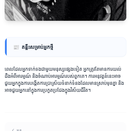
📰
គន្លឹះសម្រាប់អ្នកថ្មី
ពេលដែលអ្នកទាក់ទងជាមួយមនុស្សផ្សេងទៀត អ្នកត្រូវតែមានការយល់
ដឹងអំពីអារម្មណ៍ និងចំណាប់អារម្មណ៍របស់ពួកគេ។ ការអនុវត្តន៍នេះអាច
ជួយអ្នកក្នុងការបង្កើតការប្រាស្រ័យទំនាក់ទំនងដែលមានស្រាប់មុនគ្នា និង
អាចជួយអ្នកនៅក្នុងការប្រកួតប្រជែងក្នុងវិស័យជីវិត។
មុន