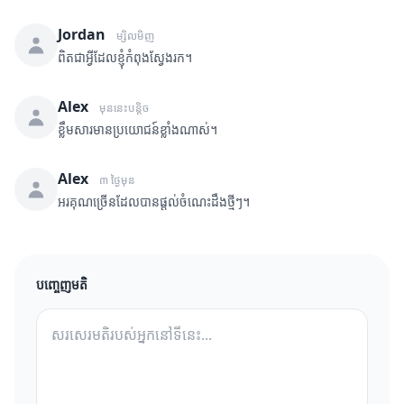
Jordan
ម្សិលមិញ
ពិតជាអ្វីដែលខ្ញុំកំពុងស្វែងរក។
Alex
មុននេះបន្តិច
ខ្លឹមសារមានប្រយោជន៍ខ្លាំងណាស់។
Alex
៣ ថ្ងៃមុន
អរគុណច្រើនដែលបានផ្តល់ចំណេះដឹងថ្មីៗ។
បញ្ចេញមតិ