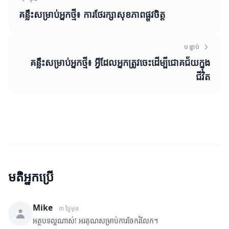
គន្លឹះសម្រាប់អ្នកថ្មី៖ ការថែរក្សាសុខភាពផ្លូវចិត្ត
បន្ទាប់
គន្លឹះសម្រាប់អ្នកថ្មី៖ អ្វីដែលអ្នកត្រូវចេះដើម្បីជោគជ័យក្នុង
ជីវិត
មតិអ្នកប្រើ
Mike
៣ ថ្ងៃមុន
អត្ថបទល្អណាស់! អរគុណសម្រាប់ការចែករំលែក។