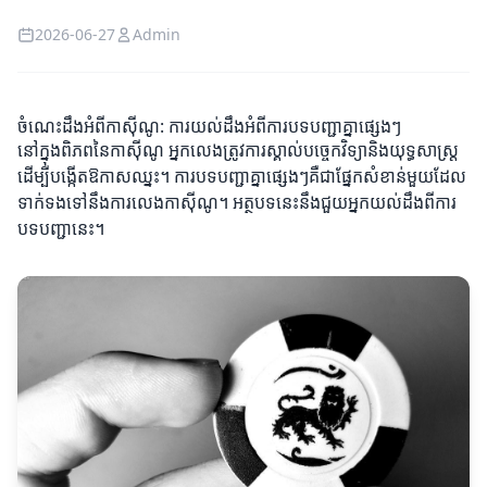
2026-06-27
Admin
ចំណេះដឹងអំពីកាស៊ីណូ: ការយល់ដឹងអំពីការបទបញ្ជាគ្នាផ្សេងៗ
នៅក្នុងពិភពនៃកាស៊ីណូ អ្នកលេងត្រូវការស្គាល់បច្ចេកវិទ្យានិងយុទ្ធសាស្ត្រ
ដើម្បីបង្កើតឱកាសឈ្នះ។ ការបទបញ្ជាគ្នាផ្សេងៗគឺជាផ្នែកសំខាន់មួយដែល
ទាក់ទងទៅនឹងការលេងកាស៊ីណូ។ អត្ថបទនេះនឹងជួយអ្នកយល់ដឹងពីការ
បទបញ្ជានេះ។