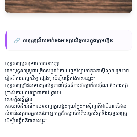
🔗
ការប្រាស្រ័យទាក់ទងមានប្រសិទ្ធភាពក្នុងក្រុមហ៊ុន
យុទ្ធសាស្ត្រសម្រាប់ការបទបញ្ជា
មានយុទ្ធសាស្ត្រជាច្រើនសម្រាប់ការបច្ចេកវិទ្យានៅក្នុងកាស៊ីណូ។ អ្នកអាច
រៀនពីការបច្ចេកវិទ្យាផ្សេងៗ ដើម្បីបង្កើតឱកាសឈ្នះ។
យុទ្ធសាស្ត្រដែលមានប្រសិទ្ធភាពបំផុតគឺការសិក្សាពីកាស៊ីណូ និងការប្រើ
ប្រាស់ការបទបញ្ជាជាការ៉េហ្គាម។
សេចក្ដីសន្និដ្ឋាន
ការយល់ដឹងអំពីការបទបញ្ជាគ្នាផ្សេងៗនៅក្នុងកាស៊ីណូគឺជាជំហានដែល
សំខាន់សម្រាប់អ្នកលេង។ អ្នកត្រូវតែស្គាល់អំពីបច្ចេកវិទ្យានិងយុទ្ធសាស្ត្រ
ដើម្បីបង្កើតឱកាសឈ្នះ។