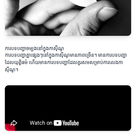
ការបទបញ្ជាចម្បងនៅក្នុងកាស៊ីណូ
ការបទបញ្ជាគ្នាផ្សេងៗនៅក្នុងកាស៊ីណូមានភាពច្រើន។ មានការបទបញ្ជា
ដែលយុត្តិធម៌ ហើយមានការបទបញ្ជាដែលគួរសមសម្រាប់ការលេងកា
ស៊ីណូ។