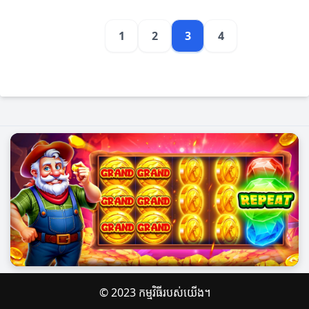
1
2
3
4
© 2023 កម្មវិធីរបស់យើង។