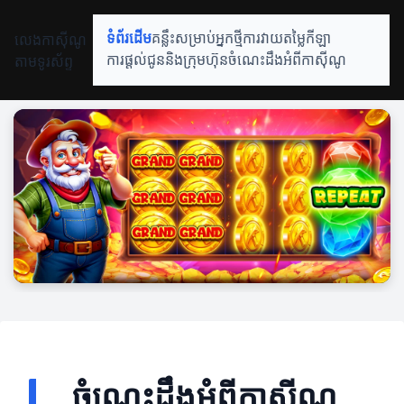
លេងកាស៊ីណូ
ទំព័រដើម
គន្លឹះសម្រាប់អ្នកថ្មី
ការវាយតម្លៃកីឡា
តាមទូរស័ព្ទ
ការផ្តល់ជូននិងក្រុមហ៊ុន
ចំណេះដឹងអំពីកាស៊ីណូ
ចំណេះដឹងអំពីកាស៊ីណូ